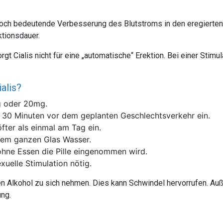
och bedeutende Verbesserung des Blutstroms in den eregierten 
ktionsdauer.
t Cialis nicht für eine „automatische“ Erektion. Bei einer Stimu
ialis?
g oder 20mg.
ls 30 Minuten vor dem geplanten Geschlechtsverkehr ein.
fter als einmal am Tag ein.
inem ganzen Glas Wasser.
ohne Essen die Pille eingenommen wird.
exuelle Stimulation nötig.
en Alkohol zu sich nehmen. Dies kann Schwindel hervorrufen. A
ng.