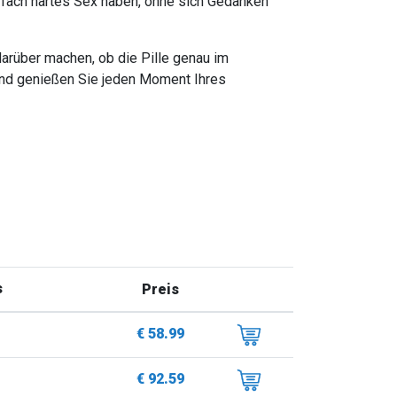
fach hartes Sex haben, ohne sich Gedanken
arüber machen, ob die Pille genau im
und genießen Sie jeden Moment Ihres
s
Preis
€ 58.99
€ 92.59