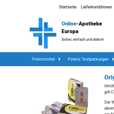
Startseite
Lieferkonditionen
Online
-Apotheke
Europa
Sicher, einfach und diskret
Potenzmittel
Potenz Testpackungen
Ori
Inmit
gilt C
Die W
deren