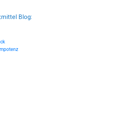
mittel Blog:
uck
Impotenz