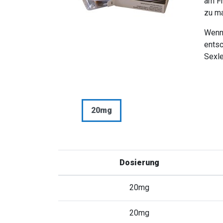
am Fr
zu ma
Wenn
entsc
Sexl
20mg
Dosierung
20mg
20mg