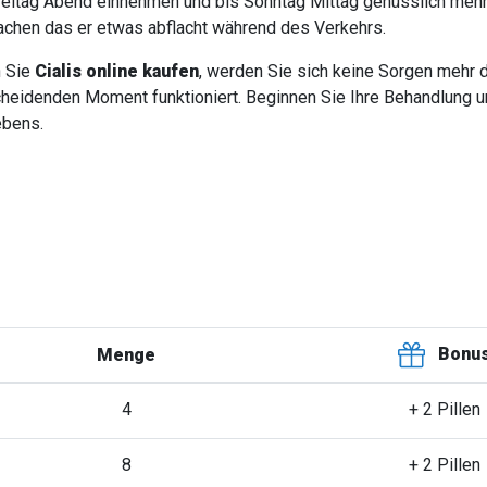
eitag Abend einnehmen und bis Sonntag Mittag genüsslich mehr
chen das er etwas abflacht während des Verkehrs.
 Sie
Cialis online kaufen
, werden Sie sich keine Sorgen mehr d
heidenden Moment funktioniert. Beginnen Sie Ihre Behandlung 
ebens.
Bonu
Menge
4
+ 2 Pillen
8
+ 2 Pillen