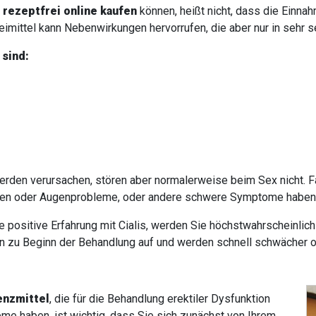
d
rezeptfrei online kaufen
können, heißt nicht, dass die Einn
mittel kann Nebenwirkungen hervorrufen, die aber nur in sehr s
sind:
n verursachen, stören aber normalerweise beim Sex nicht. Fall
ngen oder Augenprobleme, oder andere schwere Symptome haben,
e positive Erfahrung mit Cialis, werden Sie höchstwahrscheinlic
n zu Beginn der Behandlung auf und werden schnell schwächer o
enzmittel
, die für die Behandlung erektiler Dysfunktion
eme haben, ist wichtig, dass Sie sich zunächst von Ihrem