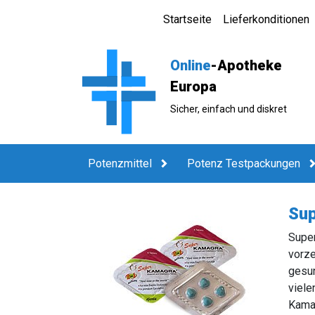
Startseite
Lieferkonditionen
Online
-Apotheke
Europa
Sicher, einfach und diskret
Potenzmittel
Potenz Testpackungen
Su
Super
vorze
gesun
viele
Kamag