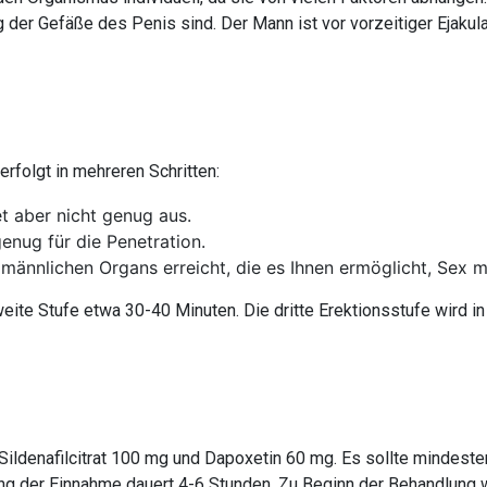
g der Gefäße des Penis sind. Der Mann ist vor vorzeitiger Ejakul
rfolgt in mehreren Schritten:
t aber nicht genug aus.
genug für die Penetration.
 männlichen Organs erreicht, die es Ihnen ermöglicht, Sex 
eite Stufe etwa 30-40 Minuten. Die dritte Erektionsstufe wird in
: Sildenafilcitrat 100 mg und Dapoxetin 60 mg. Es sollte mindes
der Einnahme dauert 4-6 Stunden. Zu Beginn der Behandlung wir