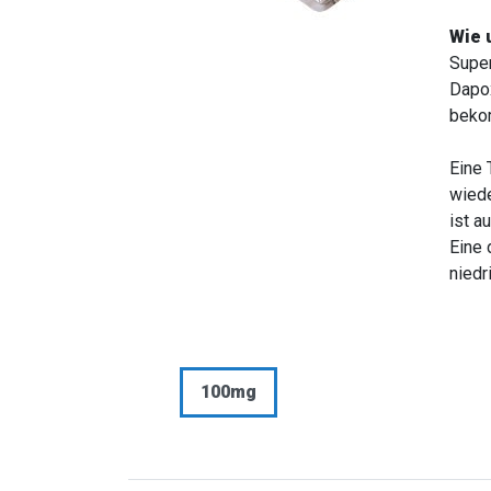
Wie 
Super
Dapox
bekom
Eine 
wiede
ist a
Eine 
niedr
100mg