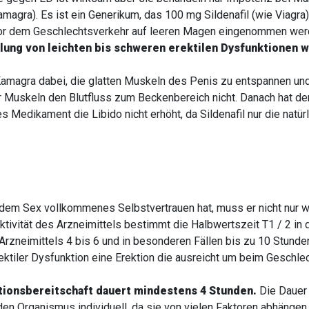
magra). Es ist ein Generikum, das 100 mg Sildenafil (wie Viagra)
 vor dem Geschlechtsverkehr auf leeren Magen eingenommen we
dlung von leichten bis schweren erektilen Dysfunktionen w
Kamagra dabei, die glatten Muskeln des Penis zu entspannen und
r Muskeln den Blutfluss zum Beckenbereich nicht. Danach hat der
s Medikament die Libido nicht erhöht, da Sildenafil nur die nat
r dem Sex vollkommenes Selbstvertrauen hat, muss er nicht nur
ktivität des Arzneimittels bestimmt die Halbwertszeit T1 / 2 in
Arzneimittels 4 bis 6 und in besonderen Fällen bis zu 10 Stunde
rektiler Dysfunktion eine Erektion die ausreicht um beim Geschle
tionsbereitschaft dauert mindestens 4 Stunden.
Die Dauer 
eden Organismus individuell, da sie von vielen Faktoren abhänge