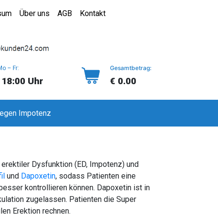
sum
Über uns
AGB
Kontakt
Gesamtbetrag:
Mo – Fr:
 18:00 Uhr
€ 0.00
gegen Impotenz
erektiler Dysfunktion (ED, Impotenz) und
il
und
Dapoxetin
, sodass Patienten eine
sser kontrollieren können. Dapoxetin ist in
akulation zugelassen. Patienten die Super
len Erektion rechnen.