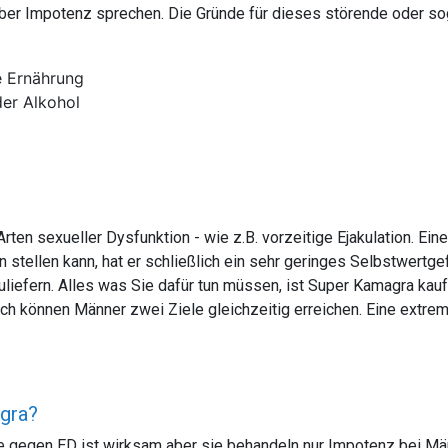
 über Impotenz sprechen. Die Gründe für dieses störende oder 
 Ernährung
er Alkohol
ten sexueller Dysfunktion - wie z.B. vorzeitige Ejakulation. Ein
en stellen kann, hat er schließlich ein sehr geringes Selbstwertg
iefern. Alles was Sie dafür tun müssen, ist Super Kamagra kauf
h können Männer zwei Ziele gleichzeitig erreichen. Eine extrem 
gra?
 gegen ED ist wirksam aber sie behandeln nur Impotenz bei Mä